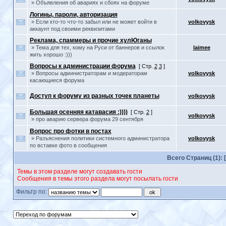
» Объявления об авариях и сбоях на форуме
Логины, пароли, авторизация
» Если кто-то что-то забыл или не может войти в
volkovysk
аккаунт под своими реквизитами
Реклама, спаммеры и прочие хулЮганы
» Тема для тех, кому на Руси от баннеров и ссылок
laimee
жить хорошо :)))
Вопросы к администрации форума
[ Стр.
2
3
]
» Вопросы администраторам и модераторам
volkovysk
касающиеся форума
Доступ к форуму из разных точек планеты
volkovysk
Большая осенняя катавасия :))))
[ Стр.
2
]
volkovysk
» про аварию сервера форума 29 сентября
Вопрос про фотки в постах
» Разъяснения политики системного администратора
volkovysk
по вставке фото в сообщения
Всего
Страниц
(1): 
Темы в этом разделе могут создавать гости
Сообщения в темы этого раздела могут посылать гости
Фильтр по: