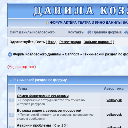
ФОРУМ АКТЁРА ТЕАТРА И КИНО ДАНИЛЫ В
Сайт Данилы Козловского
Контакты
Правила форума
Здравствуйте, Гость (
Вход
·
Регистрация
·
Забыли пароль?
)
Форум Козловского Данилы
»
Саппорт
»
Технический раздел по ф
(
Модератор: нет
)
Технический раздел по форуму
Темы
Автор темы
Обмен баннерами и ссылками
» Предложение сотрудничества тематических
volkovysk
интернет-ресурсов
Вставка видео с сервисов и соцсетей
» Технический инструктаж и вопросы по внедрению
volkovysk
видео в сообщения
Аварии и проблемы
[ Стр.
2
3
]
volkovysk