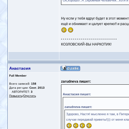
Ок,хорошо!..Я ,скромный человечек...хотя и ч
Ну если у тебя вдруг будет в этот момен
ещё и обнимает и цалует крепко!! и расцА
- - - - - - - - - - - - - - - - - - - - - - - - - - - -
КОЗЛОВСКИЙ-ВЫ НАРКОТИК!
Анастасия
Full Member
zarudneva пишет:
Всего записей:
158
Дата рег-ции:
Сент. 2013
АВТОРИТЕТ:
3
Анастасия пишет:
Повысить
/
Опустить
zarudneva пишет:
Здорово, Настя! мысленно я там, в Питере
случае передавай приветы!))) от меня кл