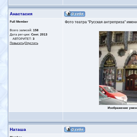
Анастасия
Full Member
Фото театра "Русская антреприза" имен
Всего записей:
158
Дата рег-ции:
Сент. 2013
АВТОРИТЕТ:
3
Повысить
/
Опустить
Изображение умен
Наташа