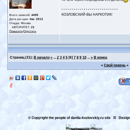
- - - - - - - - - - - - - - - - - - - - - - - - - - - -
КОЗЛОВСКИЙ-ВЫ НАРКОТИК!
Всего записей:
4495
Дата рег-ции:
Авг. 2013
Откуда: Москва
АВТОРИТЕТ:
21
Повысить
/
Опустить
Страниц
(31):
В начало
«
...
2
3
4
5
[6]
7
8
9
10
...
»
В конец
«
Свой парень
»
© Copyright the people of danila-kozlovskiy.ru site
Design