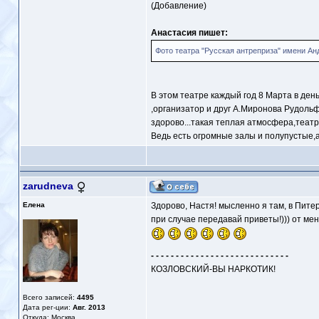
(Добавление)
Анастасия пишет:
Фото театра "Русская антреприза" имени Ан
В этом театре каждый год 8 Марта в ден
,организатор и друг А.Миронова Рудольф
здорово...такая теплая атмосфера,театр
Ведь есть огромные залы и полупустые,а 
zarudneva
Елена
Здорово, Настя! мысленно я там, в Питере
при случае передавай приветы!))) от ме
- - - - - - - - - - - - - - - - - - - - - - - - - - - -
КОЗЛОВСКИЙ-ВЫ НАРКОТИК!
Всего записей:
4495
Дата рег-ции:
Авг. 2013
Откуда: Москва