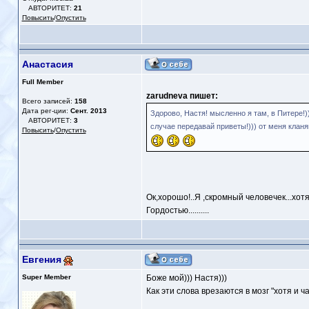
АВТОРИТЕТ:
21
Повысить
/
Опустить
Анастасия
Full Member
zarudneva пишет:
Всего записей:
158
Дата рег-ции:
Сент. 2013
Здорово, Настя! мысленно я там, в Питере!))
АВТОРИТЕТ:
3
случае передавай приветы!))) от меня клан
Повысить
/
Опустить
Ок,хорошо!..Я ,скромный человечек...хот
Гордостью..........
Евгения
Super Member
Боже мой))) Настя)))
Как эти слова врезаются в мозг "хотя и ч