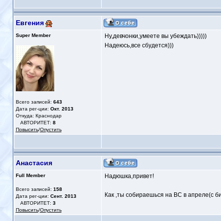
Евгения
Super Member
Ну,девчонки,умеете вы убеждать)))))
Надеюсь,все сбудется)))
Всего записей:
643
Дата рег-ции:
Окт. 2013
Откуда: Краснодар
АВТОРИТЕТ:
8
Повысить
/
Опустить
Анастасия
Full Member
Надюшка,привет!
Всего записей:
158
Как ,ты собираешься на ВС в апреле(с би
Дата рег-ции:
Сент. 2013
АВТОРИТЕТ:
3
Повысить
/
Опустить