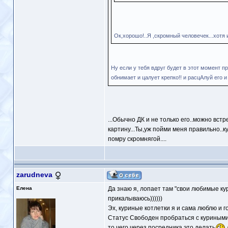
Ок,хорошо!..Я ,скромный человечек...хотя и 
Ну если у тебя вдруг будет в этот момент п
обнимает и цалует крепко!! и расцАлуй его и
...Обычно ДК и не только его..можно вст
картину...Ты,уж пойми меня правильно..ку
помру скромнягой....
zarudneva
Елена
Да знаю я, лопает там "свои любимые кури
прикалываюсь))))))
Эх, куриные котлетки я и сама люблю и г
Статус Свободен пробраться с куриными к
то чего через посредника это делать