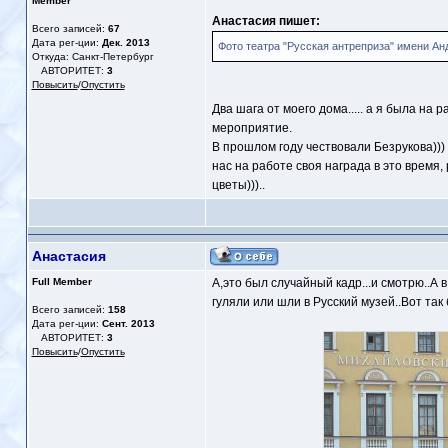
Member
Анастасия пишет:
Всего записей:
67
Дата рег-ции:
Дек. 2013
Фото театра "Русская антреприза" имени Ан
Откуда: Санкт-Петербург
АВТОРИТЕТ:
3
Повысить
/
Опустить
Два шага от моего дома..... а я была на р
мероприятие.
В прошлом году чествовали Безрукова))) 
нас на работе своя награда в это время,
цветы)))..
Анастасия
Full Member
А,это был случайный кадр...и смотрю..А
гуляли или шли в Русский музей..Вот так 
Всего записей:
158
Дата рег-ции:
Сент. 2013
АВТОРИТЕТ:
3
Повысить
/
Опустить