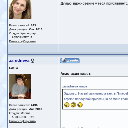
Думаю. вдохновение у тебя прибавляется
Всего записей:
643
Дата рег-ции:
Окт. 2013
Откуда: Краснодар
АВТОРИТЕТ:
8
Повысить
/
Опустить
zarudneva
Елена
Анастасия пишет:
zarudneva пишет:
Здорово, Настя! мысленно я там, в Питере!)
случае передавай приветы!))) от меня кла
Всего записей:
4495
Дата рег-ции:
Авг. 2013
Откуда: Москва
АВТОРИТЕТ:
21
Повысить
/
Опустить