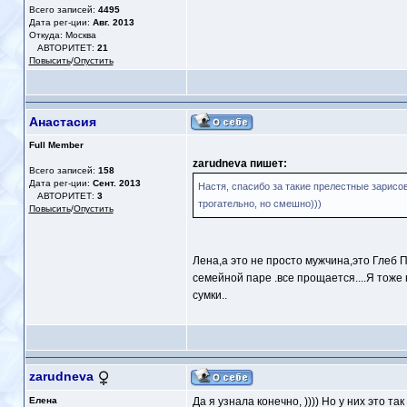
Всего записей:
4495
Дата рег-ции:
Авг. 2013
Откуда: Москва
АВТОРИТЕТ:
21
Повысить
/
Опустить
Анастасия
Full Member
zarudneva пишет:
Всего записей:
158
Дата рег-ции:
Сент. 2013
Настя, спасибо за такие прелестные зарисовк
АВТОРИТЕТ:
3
трогательно, но смешно)))
Повысить
/
Опустить
Лена,а это не просто мужчина,это Глеб
семейной паре .все прощается....Я тоже
сумки..
zarudneva
Елена
Да я узнала конечно, )))) Но у них это т