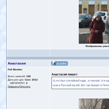
Изображение умен
Анастасия
Full Member
Анастасия пишет:
Всего записей:
158
Дата рег-ции:
Сент. 2013
А,это был случайный кадр...и смотрю..А в к
АВТОРИТЕТ:
3
шли в Русский музей..Вот так бывает в Питер
Повысить
/
Опустить