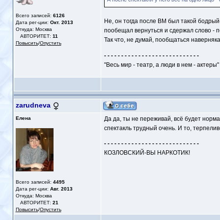
Всего записей:
6126
Не, он тогда после ВМ был такой бодрый
Дата рег-ции:
Окт. 2013
Откуда: Москва
пообещал вернуться и сдержал слово - 
АВТОРИТЕТ:
11
Так что, не думай, пообщаться наверняк
Повысить
/
Опустить
- - - - - - - - - - - - - - - - - - - - - - - - - - - -
"Весь мир - театр, а люди в нем - актеры"
zarudneva
Елена
Да да, ты не переживай, всё будет норм
спектакль трудный очень. И то, терпелив
- - - - - - - - - - - - - - - - - - - - - - - - - - - -
КОЗЛОВСКИЙ-ВЫ НАРКОТИК!
Всего записей:
4495
Дата рег-ции:
Авг. 2013
Откуда: Москва
АВТОРИТЕТ:
21
Повысить
/
Опустить