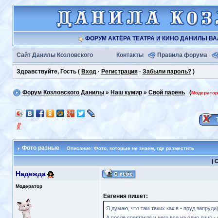
ФОРУМ АКТЁРА ТЕАТРА И КИНО ДАНИЛЫ В
Сайт Данилы Козловского
Контакты
Правила форума
Здравствуйте, Гость (
Вход
·
Регистрация
·
Забыли пароль?
)
Форум Козловского Данилы
»
Наш кумир
»
Свой парень
(
Модерато
Фото разные
Описание: Фото, которые не знаем, где разместить
|
С
Надежда
Модератор
Евгения пишет:
Я думаю, что там таких как я - пруд запруди)
А после спектакля у него все на одно лицо - 