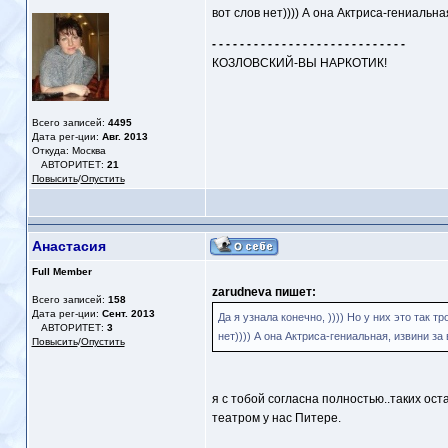
вот слов нет)))) А она Актриса-гениальна
- - - - - - - - - - - - - - - - - - - - - - - - - - - -
КОЗЛОВСКИЙ-ВЫ НАРКОТИК!
Всего записей:
4495
Дата рег-ции:
Авг. 2013
Откуда: Москва
АВТОРИТЕТ:
21
Повысить
/
Опустить
Анастасия
Full Member
zarudneva пишет:
Всего записей:
158
Дата рег-ции:
Сент. 2013
Да я узнала конечно, )))) Но у них это так т
АВТОРИТЕТ:
3
нет)))) А она Актриса-гениальная, извини за
Повысить
/
Опустить
я с тобой согласна полностью..таких остал
театром у нас Питере.