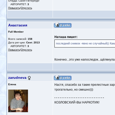
Откуда: Санкт-Петербург
АВТОРИТЕТ:
3
Повысить
/
Опустить
Анастасия
Full Member
Наташа пишет:
Всего записей:
158
Дата рег-ции:
Сент. 2013
последний снимок -явно не случайный)) Каки
АВТОРИТЕТ:
3
Повысить
/
Опустить
Конечно...это уже напоследок...щёлкнула....
zarudneva
Елена
Настя, спасибо за такие прелестные зарис
трогательно, но смешно)))
- - - - - - - - - - - - - - - - - - - - - - - - - - - -
КОЗЛОВСКИЙ-ВЫ НАРКОТИК!