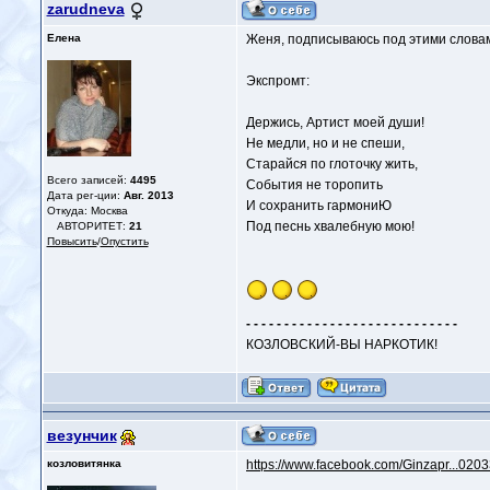
zarudneva
Елена
Женя, подписываюсь под этими словами
Экспромт:
Держись, Артист моей души!
Не медли, но и не спеши,
Старайся по глоточку жить,
Всего записей:
4495
События не торопить
Дата рег-ции:
Авг. 2013
И сохранить гармониЮ
Откуда: Москва
Под песнь хвалебную мою!
АВТОРИТЕТ:
21
Повысить
/
Опустить
- - - - - - - - - - - - - - - - - - - - - - - - - - - -
КОЗЛОВСКИЙ-ВЫ НАРКОТИК!
везунчик
козловитянка
https://www.facebook.com/Ginzapr...02