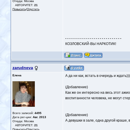
Откуда: Москва
АВТОРИТЕТ:
21
Повысить
/
Опустить
- - - - - - - - - - - - - - - - - - - - - - - - - - - -
КОЗЛОВСКИЙ-ВЫ НАРКОТИК!
zarudneva
Елена
А да ни как, встать в очередь и ждать)))
(Добавление)
Как же он интересно на весь этот ажи
воспитанности человека, не могут стер
Всего записей:
4495
(Добавление)
Дата рег-ции:
Авг. 2013
А девушки в зале, одна другой краше, в
Откуда: Москва
АВТОРИТЕТ:
21
Повысить
/
Опустить