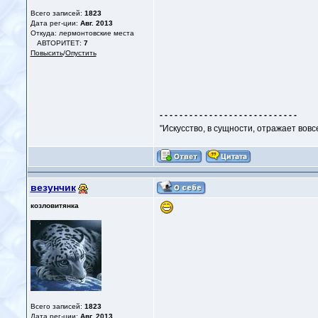
Всего записей:
1823
Дата рег-ции:
Авг. 2013
Откуда: лермонтовские места
АВТОРИТЕТ:
7
Повысить
/
Опустить
- - - - - - - - - - - - - - - - - - - - - - - - - - - -
"Искусство, в сущности, отражает вовс
везунчик
козловитянка
Всего записей:
1823
Дата рег-ции:
Авг. 2013