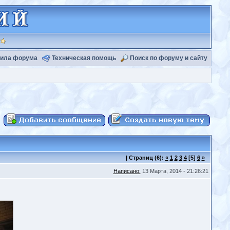
ила форума
Техническая помощь
Поиск по форуму и сайту
|
Страниц
(6):
«
1
2
3
4
[5]
6
»
Написано:
13 Марта, 2014 - 21:26:21