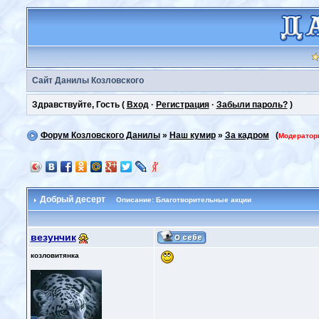
Сайт Данилы Козловского
Здравствуйте, Гость (
Вход
·
Регистрация
·
Забыли пароль?
)
Форум Козловского Данилы
»
Наш кумир
»
За кадром
(
Модератор
Добрый десерт
Описание: Благотворительные акции
везунчик
козловитянка