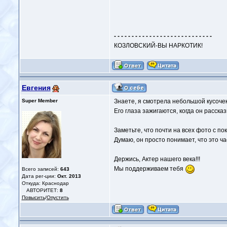
- - - - - - - - - - - - - - - - - - - - - - - - - - - -
КОЗЛОВСКИЙ-ВЫ НАРКОТИК!
Евгения
Super Member
Знаете, я смотрела небольшой кусочек
Его глаза зажигаются, когда он расск
Заметьте, что почти на всех фото с по
Думаю, он просто понимает, что это ча
Держись, Актер нашего века!!!
Мы поддерживаем тебя
Всего записей:
643
Дата рег-ции:
Окт. 2013
Откуда: Краснодар
АВТОРИТЕТ:
8
Повысить
/
Опустить