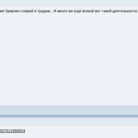
! Замучен славой и трудом... И много же ещё всякой вот такой деятельности..
03357011990834