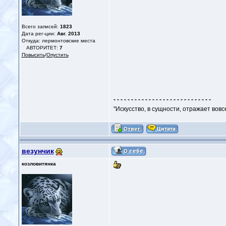
Всего записей:
1823
Дата рег-ции:
Авг. 2013
Откуда: лермонтовские места
АВТОРИТЕТ:
7
Повысить
/
Опустить
- - - - - - - - - - - - - - - - - - - - - - - - - - - -
"Искусство, в сущности, отражает вовс
везунчик
козловитянка