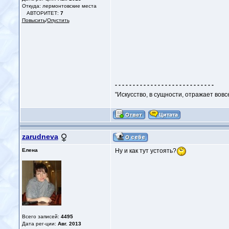
Откуда: лермонтовские места
АВТОРИТЕТ:
7
Повысить
/
Опустить
- - - - - - - - - - - - - - - - - - - - - - - - - - - -
"Искусство, в сущности, отражает вовс
zarudneva
Елена
Ну и как тут устоять?
Всего записей:
4495
Дата рег-ции:
Авг. 2013