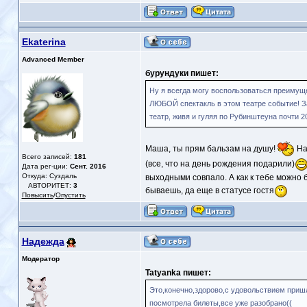
Ekaterina
Advanced Member
бурундуки пишет:
Ну я всегда могу воспользоваться преимуще
ЛЮБОЙ спектакль в этом театре событие! За
театр, живя и гуляя по Рубинштеуна почти 20
Маша, ты прям бальзам на душу!
На
Всего записей:
181
(все, что на день рождения подарили)
Дата рег-ции:
Сент. 2016
Откуда: Суздаль
выходными совпало. А как к тебе можно б
АВТОРИТЕТ:
3
бываешь, да еще в статусе гостя
Повысить
/
Опустить
Надежда
Модератор
Tatyanka пишет:
Это,конечно,здорово,с удовольствием пришл
посмотрела билеты,все уже разобрано((