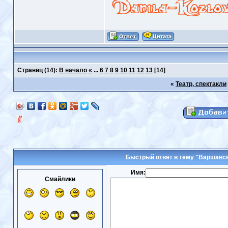
Страниц
(14):
В начало
«
...
6
7
8
9
10
11
12
13
[14]
«
Театр, спектакли
Быстрый ответ в тему "Варшавск
Имя:
Смайлики