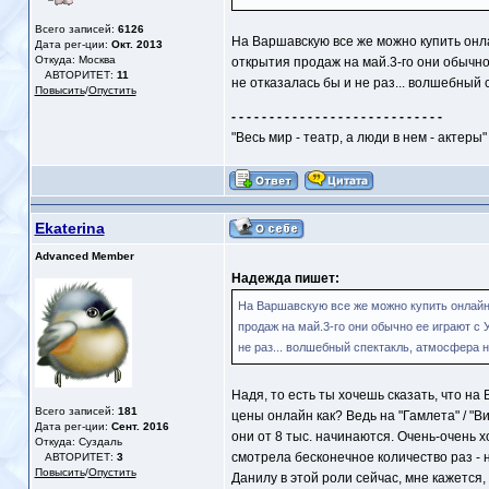
Всего записей:
6126
На Варшавскую все же можно купить онл
Дата рег-ции:
Окт. 2013
Откуда: Москва
открытия продаж на май.3-го они обычно
АВТОРИТЕТ:
11
не отказалась бы и не раз... волшебный
Повысить
/
Опустить
- - - - - - - - - - - - - - - - - - - - - - - - - - - -
"Весь мир - театр, а люди в нем - актеры"
Ekaterina
Advanced Member
Надежда пишет:
На Варшавскую все же можно купить онлайн
продаж на май.3-го они обычно ее играют с 
не раз... волшебный спектакль, атмосфера 
Надя, то есть ты хочешь сказать, что на 
Всего записей:
181
цены онлайн как? Ведь на "Гамлета" / "
Дата рег-ции:
Сент. 2016
они от 8 тыс. начинаются. Очень-очень 
Откуда: Суздаль
смотрела бесконечное количество раз - 
АВТОРИТЕТ:
3
Повысить
/
Опустить
Данилу в этой роли сейчас, мне кажется,