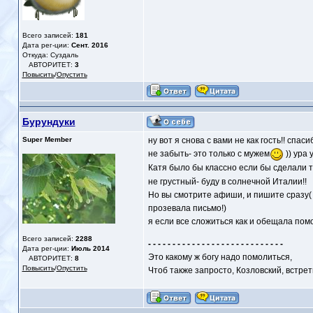
Всего записей:
181
Дата рег-ции:
Сент. 2016
Откуда: Суздаль
АВТОРИТЕТ:
3
Повысить
/
Опустить
Бурундуки
Super Member
ну вот я снова с вами не как гость!! спа
не забыть- это только с мужем
)) ура 
Катя было бы классно если бы сделали т
не грустный- буду в солнечной Италии!!
Но вы смотрите афиши, и пишите сразу( 
прозевала письмо!)
я если все сложиться как и обещала помо
Всего записей:
2288
- - - - - - - - - - - - - - - - - - - - - - - - - - - -
Дата рег-ции:
Июль 2014
Это какому ж богу надо помолиться,
АВТОРИТЕТ:
8
Повысить
/
Опустить
Чтоб также запросто, Козловский, встре