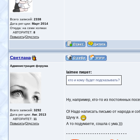
Всего записей:
2338
Дата рег-ции:
Март 2014
Откуда: на семи холмах
АВТОРИТЕТ:
8
Повысить
/
Опустить
Светлана
Администрация форума
laimee пишет:
кто и кому будет подсказывать?
Ну, например, кто-то из постоянных посе
Всего записей:
3292
О! Надо написать письмо от народа и соб
Дата рег-ции:
Авг. 2013
Шучу я.
АВТОРИТЕТ:
11
Повысить
/
Опустить
А то подумаете, сошла с ума.)))
- - - - - - - - - - - - - - - - - - - - - - - - - - - -