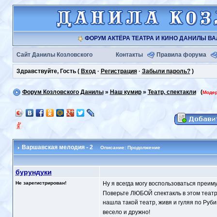
ФОРУМ АКТЁРА ТЕАТРА И КИНО ДАНИЛЫ В
Сайт Данилы Козловского
Контакты
Правила форума
Здравствуйте, Гость (
Вход
·
Регистрация
·
Забыли пароль?
)
Форум Козловского Данилы
»
Наш кумир
»
Театр, спектакли
(
Моде
Варшавская мелодия - 2
Описание: Продолжение
бурундуки
Не зарегистрирован!
Ну я всегда могу воспользоваться преим
Поверьте ЛЮБОЙ спектакль в этом театре
нашла такой театр, живя и гуляя по Руб
весело и дружно!