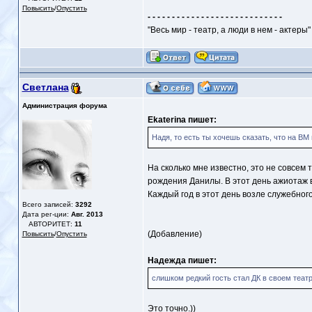
Повысить
/
Опустить
- - - - - - - - - - - - - - - - - - - - - - - - - - - -
"Весь мир - театр, а люди в нем - актеры"
Светлана
Администрация форума
Ekaterina пишет:
Надя, то есть ты хочешь сказать, что на ВМ 
На сколько мне известно, это не совсем т
рождения Данилы. В этот день ажиотаж в
Каждый год в этот день возле служебног
Всего записей:
3292
Дата рег-ции:
Авг. 2013
АВТОРИТЕТ:
11
(Добавление)
Повысить
/
Опустить
Надежда пишет:
слишком редкий гость стал ДК в своем теат
Это точно.))