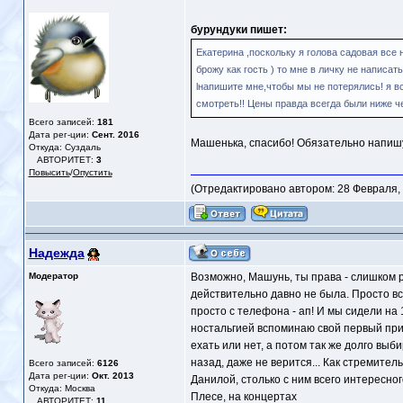
бурундуки пишет:
Екатерина ,поскольку я голова садовая все
брожу как гость ) то мне в личку не написа
lнапишите мне,чтобы мы не потерялись! я в
смотреть!! Цены правда всегда были ниже чем
Всего записей:
181
Дата рег-ции:
Сент. 2016
Машенька, спасибо! Обязательно напишу,
Откуда: Суздаль
АВТОРИТЕТ:
3
Повысить
/
Опустить
(Отредактировано автором: 28 Февраля, 2
Надежда
Модератор
Возможно, Машунь, ты права - слишком ре
действительно давно не была. Просто вс
просто с телефона - ап! И мы сидели на
ностальгией вспоминаю свой первый при
ехать или нет, а потом так же долго выби
назад, даже не верится... Как стремител
Всего записей:
6126
Дата рег-ции:
Окт. 2013
Данилой, столько с ним всего интересного
Откуда: Москва
Плесе, на концертах
АВТОРИТЕТ:
11