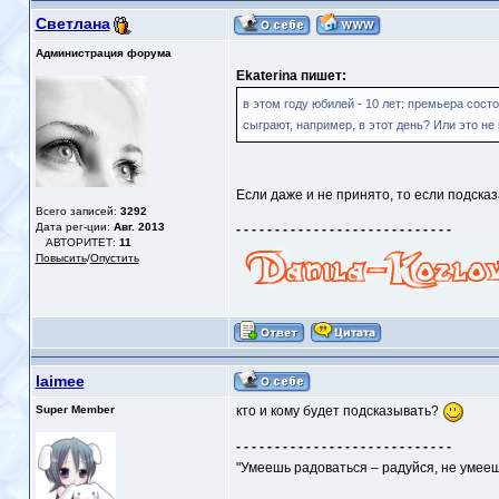
Светлана
Администрация форума
Ekaterina пишет:
в этом году юбилей - 10 лет: премьера состо
сыграют, например, в этот день? Или это не
Если даже и не принято, то если подсказ
Всего записей:
3292
Дата рег-ции:
Авг. 2013
- - - - - - - - - - - - - - - - - - - - - - - - - - - -
АВТОРИТЕТ:
11
Повысить
/
Опустить
laimee
Super Member
кто и кому будет подсказывать?
- - - - - - - - - - - - - - - - - - - - - - - - - - - -
"Умеешь радоваться – радуйся, не умееш