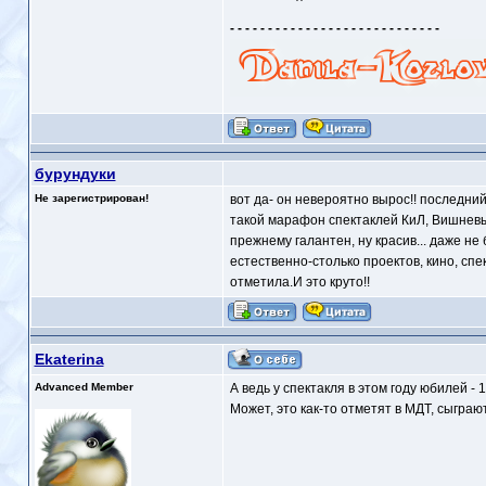
- - - - - - - - - - - - - - - - - - - - - - - - - - - -
бурундуки
Не зарегистрирован!
вот да- он невероятно вырос!! последний
такой марафон спектаклей КиЛ, Вишневый.
прежнему галантен, ну красив... даже не 
естественно-столько проектов, кино, спек
отметила.И это круто!!
Ekaterina
Advanced Member
А ведь у спектакля в этом году юбилей - 
Может, это как-то отметят в МДТ, сыграю