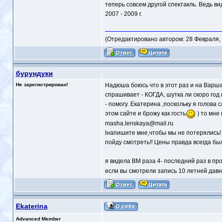
теперь совсем другой спектакль. Ведь ви
2007 - 2009 г.
(Отредактировано автором: 28 Февраля, 2
бурундуки
Не зарегистрирован!
Надюша боюсь что в этот раз и на Варша
спрашивает - КОГДА, шутка ли скоро год к
- помогу. Екатерина ,поскольку я голова
этом сайте и брожу как гость
) то мне
masha.lenskaya@mail.ru
lнапишите мне,чтобы мы не потерялись! 
пойду смотреть!! Цены правда всегда были
я видела ВМ раза 4- последний раз в пр
если вы смотрели запись 10 летней давн
Ekaterina
Advanced Member