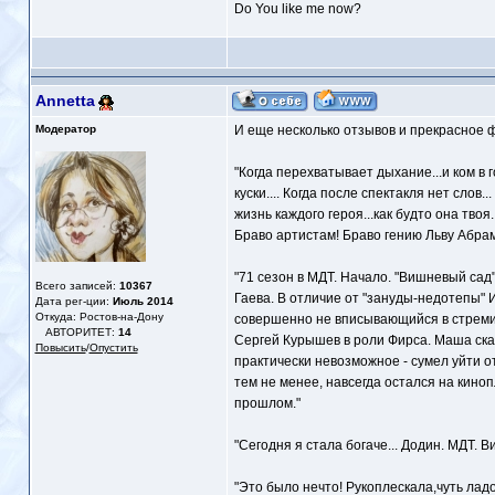
Do You like me now?
Annetta
Модератор
И еще несколько отзывов и прекрасное 
"Когда перехватывает дыхание...и ком в г
куски.... Когда после спектакля нет слов
жизнь каждого героя...как будто она твоя.
Браво артистам! Браво гению Льву Абрам
"71 сезон в МДТ. Начало. "Вишневый сад
Всего записей:
10367
Гаева. В отличие от "зануды-недотепы" И
Дата рег-ции:
Июль 2014
Откуда: Ростов-на-Дону
совершенно не вписывающийся в стреми
АВТОРИТЕТ:
14
Сергей Курышев в роли Фирса. Маша сказа
Повысить
/
Опустить
практически невозможное - сумел уйти о
тем не менее, навсегда остался на кино
прошлом."
"Сегодня я стала богаче... Додин. МДТ. 
"Это было нечто! Рукоплескала,чуть лад