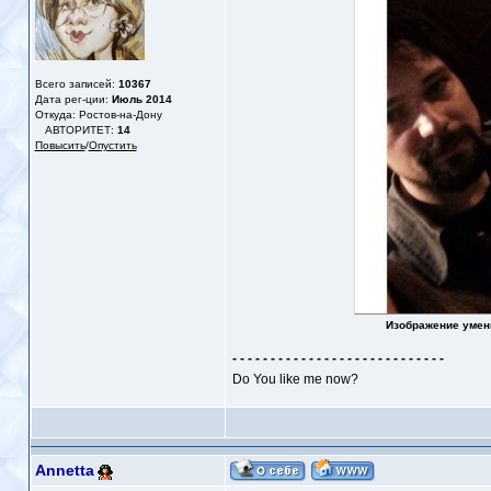
Всего записей:
10367
Дата рег-ции:
Июль 2014
Откуда: Ростов-на-Дону
АВТОРИТЕТ:
14
Повысить
/
Опустить
Изображение умен
- - - - - - - - - - - - - - - - - - - - - - - - - - - -
Do You like me now?
Annetta