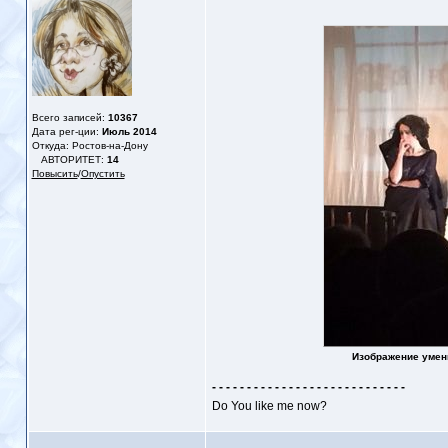
Всего записей:
10367
Дата рег-ции:
Июль 2014
Откуда: Ростов-на-Дону
АВТОРИТЕТ:
14
Повысить
/
Опустить
Изображение умен
- - - - - - - - - - - - - - - - - - - - - - - - - - - -
Do You like me now?