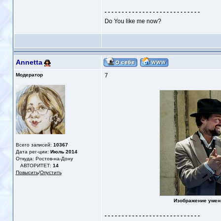
- - - - - - - - - - - - - - - - - - - - - - - - - - - -
Do You like me now?
Annetta
Модератор
7
Всего записей:
10367
Дата рег-ции:
Июль 2014
Откуда: Ростов-на-Дону
АВТОРИТЕТ:
14
Повысить
/
Опустить
Изображение умен
- - - - - - - - - - - - - - - - - - - - - - - - - - - -