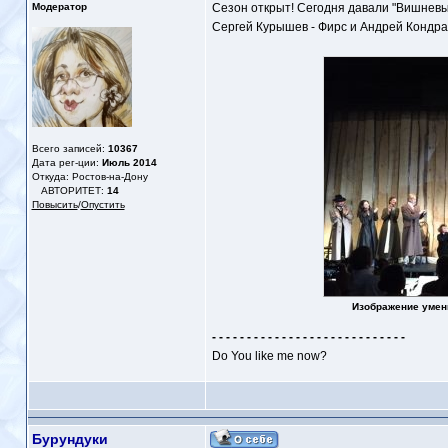
Модератор
Сезон открыт! Сегодня давали "Вишневый
Сергей Курышев - Фирс и Андрей Кондра
Всего записей:
10367
Дата рег-ции:
Июль 2014
Откуда: Ростов-на-Дону
АВТОРИТЕТ:
14
Повысить
/
Опустить
Изображение умен
- - - - - - - - - - - - - - - - - - - - - - - - - - - -
Do You like me now?
Бурундуки