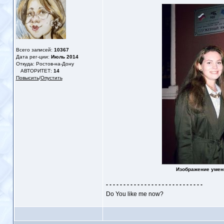
Всего записей:
10367
Дата рег-ции:
Июль 2014
Откуда: Ростов-на-Дону
АВТОРИТЕТ:
14
Повысить
/
Опустить
Изображение умен
- - - - - - - - - - - - - - - - - - - - - - - - - - - -
Do You like me now?