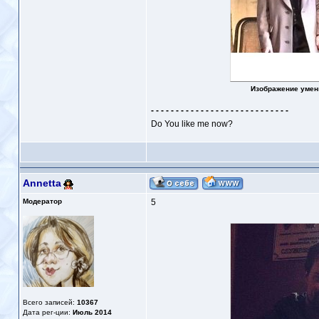
Изображение умен
- - - - - - - - - - - - - - - - - - - - - - - - - - - -
Do You like me now?
Annetta
Модератор
5
Всего записей:
10367
Дата рег-ции:
Июль 2014