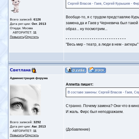
Сергей Власов - Гаев, Сергей Курышев - Фи
Вообще-то, я с трудом представляю Кур
Всего записей:
6126
замена,да и Гаев у Черневича был тако
Дата рег-ции:
Окт. 2013
Откуда: Москва
образ... ну посмотрим...
АВТОРИТЕТ:
11
Повысить
/
Опустить
- - - - - - - - - - - - - - - - - - - - - - - - - - - -
"Весь мир - театр, а люди в нем - актеры"
Светлана
Администрация форума
Annetta пишет:
В составе замены: Сергей Власов - Гаев, С
Странно. Почему замена? Они что в кин
И жаль. Фирс был неподражаем.
Всего записей:
3292
Дата рег-ции:
Авг. 2013
(Добавление)
АВТОРИТЕТ:
11
Повысить
/
Опустить