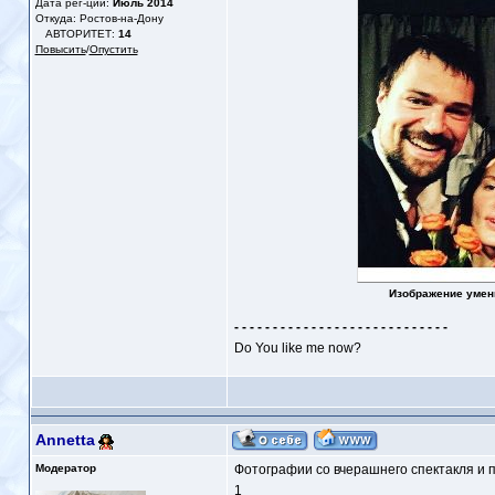
Дата рег-ции:
Июль 2014
Откуда: Ростов-на-Дону
АВТОРИТЕТ:
14
Повысить
/
Опустить
Изображение умен
- - - - - - - - - - - - - - - - - - - - - - - - - - - -
Do You like me now?
Annetta
Модератор
Фотографии со вчерашнего спектакля и 
1