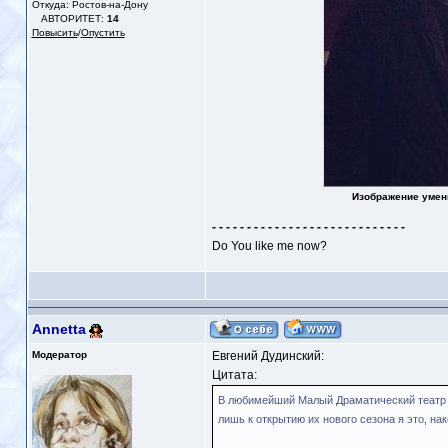
Откуда: Ростов-на-Дону
АВТОРИТЕТ:
14
Повысить
/
Опустить
Изображение умен
- - - - - - - - - - - - - - - - - - - - - - - - - - - -
Do You like me now?
Annetta
Модератор
Евгений Дудинский:
Цитата:
В любимейший Малый Драматический театр н
лишь к открытию их нового сезона я это, нак