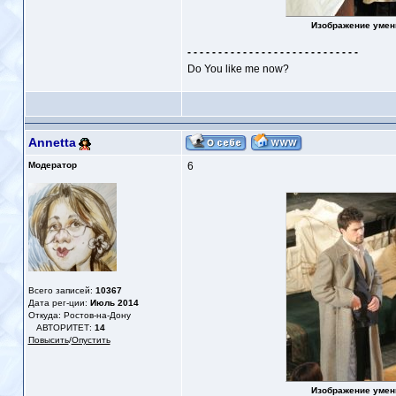
Изображение умен
- - - - - - - - - - - - - - - - - - - - - - - - - - - -
Do You like me now?
Annetta
Модератор
6
Всего записей:
10367
Дата рег-ции:
Июль 2014
Откуда: Ростов-на-Дону
АВТОРИТЕТ:
14
Повысить
/
Опустить
Изображение умен