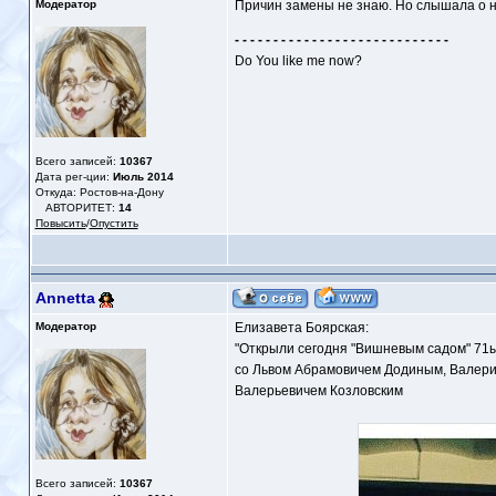
Модератор
Причин замены не знаю. Но слышала о н
- - - - - - - - - - - - - - - - - - - - - - - - - - - -
Do You like me now?
Всего записей:
10367
Дата рег-ции:
Июль 2014
Откуда: Ростов-на-Дону
АВТОРИТЕТ:
14
Повысить
/
Опустить
Annetta
Модератор
Елизавета Боярская:
"Открыли сегодня "Вишневым садом" 71ый 
со Львом Абрамовичем Додиным, Валер
Валерьевичем Козловским
Всего записей:
10367