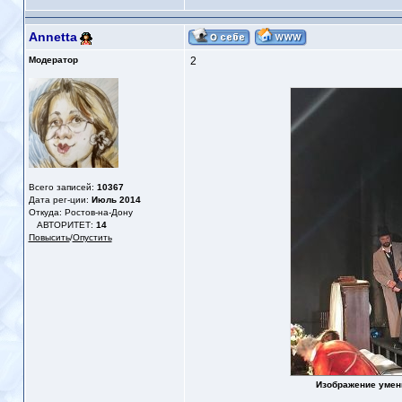
Annetta
Модератор
2
Всего записей:
10367
Дата рег-ции:
Июль 2014
Откуда: Ростов-на-Дону
АВТОРИТЕТ:
14
Повысить
/
Опустить
Изображение умен