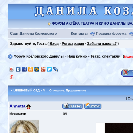
ФОРУМ АКТЁРА ТЕАТРА И КИНО ДАНИЛЫ В
Сайт Данилы Козловского
Контакты
Правила форума
Здравствуйте, Гость (
Вход
·
Регистрация
·
Забыли пароль?
)
Форум Козловского Данилы
»
Наш кумир
»
Театр, спектакли
(
Моде
Вишневый сад - 4
Описание: Продолжение
|
Ст
Annetta
Модератор
09