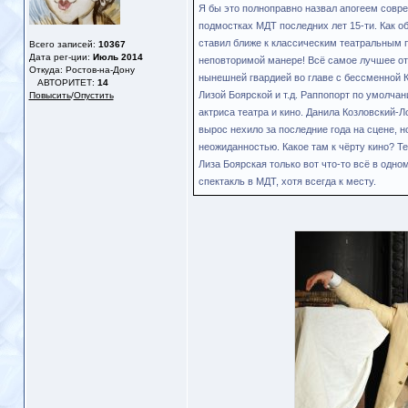
Я бы это полноправно назвал апогеем совр
подмостках МДТ последних лет 15-ти. Как об
ставил ближе к классическим театральным п
Всего записей:
10367
Дата рег-ции:
Июль 2014
неповторимой манере! Всё самое лучшее от 
Откуда: Ростов-на-Дону
нынешней гвардией во главе с бессменной К
АВТОРИТЕТ:
14
Лизой Боярской и т.д. Раппопорт по умолча
Повысить
/
Опустить
актриса театра и кино. Данила Козловский-Л
вырос нехило за последние года на сцене, но
неожиданностью. Какое там к чёрту кино? Те
Лиза Боярская только вот что-то всё в одно
спектакль в МДТ, хотя всегда к месту.