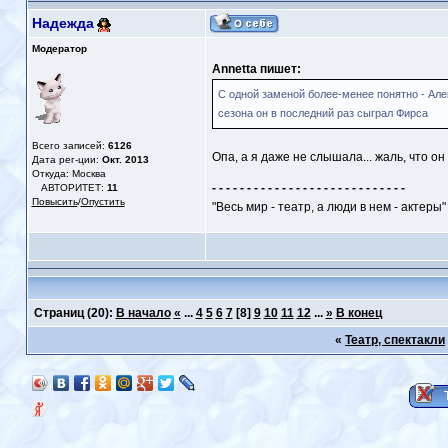
Надежда
Модератор
Annetta пишет:
С одной заменой более-менее понятно - Ал
сезона он в последний раз сыграл Фирса
Всего записей:
6126
Опа, а я даже не слышала... жаль, что он
Дата рег-ции:
Окт. 2013
Откуда: Москва
- - - - - - - - - - - - - - - - - - - - - - - - - - - -
АВТОРИТЕТ:
11
Повысить
/
Опустить
"Весь мир - театр, а люди в нем - актеры"
Страниц
(20):
В начало
«
...
4
5
6
7
[8]
9
10
11
12
...
»
В конец
«
Театр, спектакли