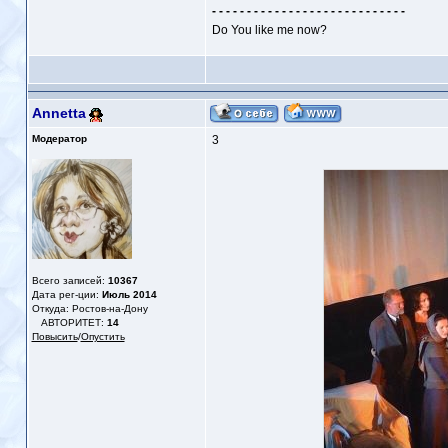
- - - - - - - - - - - - - - - - - - - - - - - - - - - -
Do You like me now?
Annetta
Модератор
3
Всего записей:
10367
Дата рег-ции:
Июль 2014
Откуда: Ростов-на-Дону
АВТОРИТЕТ:
14
Повысить
/
Опустить