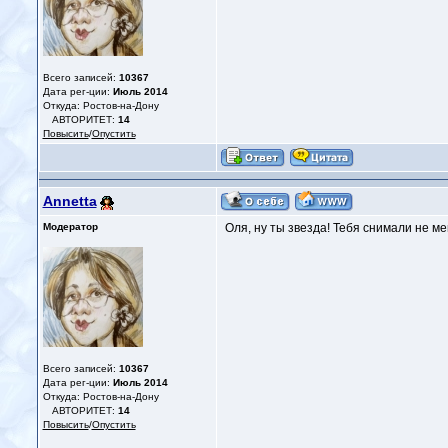
Всего записей:
10367
Дата рег-ции:
Июль 2014
Откуда: Ростов-на-Дону
АВТОРИТЕТ:
14
Повысить
/
Опустить
Annetta
Модератор
Оля, ну ты звезда! Тебя снимали не м
Всего записей:
10367
Дата рег-ции:
Июль 2014
Откуда: Ростов-на-Дону
АВТОРИТЕТ:
14
Повысить
/
Опустить