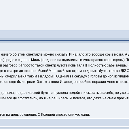
ничего об этом спектакле можно сказать! И начало это вообще срыв мозга. А д
ал( вроде в сцене с Мильфорд, они находились в самом правом краю сцены). Т
ый разговор! Я просто такой спектр чувств испытала!!! Полностью забываешь, 
ще в театре до этого не была! Мне так было стремно дарить букет только ДК!
ь, смерил меня таким взглядом!!! Оценил за секунду с головы до ног, взглядом
е он еще был в роли. Затем вышел Иванов, он вообще поразил меня в спектакл
догнала, подарила свой букет и я успела подойти и сказать спасибо, но уже с
ушки все де сфоткались, но я не решилась. Я поняла, что даже не смею просит
ятся на день рождения. С Ксенией вместе они уезжали.