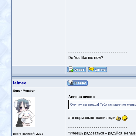
- - - - - - - - - - - - - - - - - - - - - - - - - - - -
Do You like me now?
laimee
Super Member
Annetta пишет:
Оля, ну ты звезда! Тебя снимали не мень
это нормально. наши люди
- - - - - - - - - - - - - - - - - - - - - - - - - - - -
"Умеешь радоваться – радуйся, не уме
Всего записей:
2338