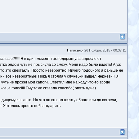
Написано:
26 Ноября, 2015 - 00:37:11
альше?!!!!! Я в один момент так подпрыгнула в кресле от
етка рядом чуть не прыснула со смеху. Меня надо было видеть! А уж
что это спектакль! Просто невероятно! Ничего подобного я раньше не
 Они все невероятные! Пока я стояла у служебки вышел Черневич, я
 чуть не прожег мои сапоги. Ответил мне на ходу что-то вроде
е, а голос!!!! Ему тоже сказала спасибо( опять одна).
адящемуся в авто. На что он сказал:всего доброго или до встречи,
ь. Хотелось просто поблагодарить.