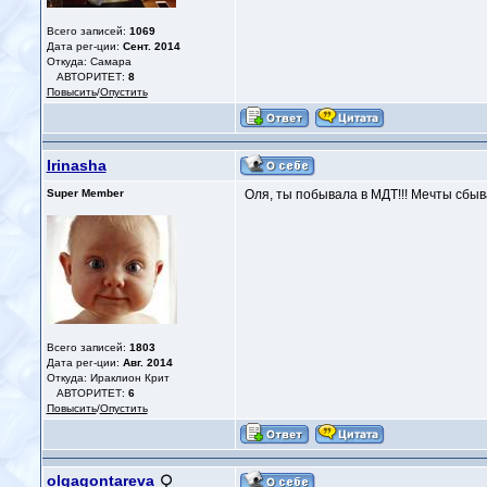
Всего записей:
1069
Дата рег-ции:
Сент. 2014
Откуда: Самара
АВТОРИТЕТ:
8
Повысить
/
Опустить
Irinasha
Super Member
Оля, ты побывала в МДТ!!! Мечты сбы
Всего записей:
1803
Дата рег-ции:
Авг. 2014
Откуда: Ираклион Крит
АВТОРИТЕТ:
6
Повысить
/
Опустить
olgagontareva