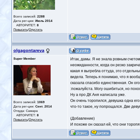
Всего записей:
2288
Дата рег-ции:
Июль 2014
АВТОРИТЕТ:
8
Повысить
/
Опустить
olgagontareva
Super Member
Итак, дамы. Я не знала ровным счетом 
неожиданности, когда он резко закрич
какая я выгребла оттуда, это отдельн
видела. Теперь я понимаю, что я вооб
сказала спасибо единственная. Он огон
:пожалуйста. Могу ошибиться, но похож
Ну а про ДК Аня написала уже.
Он очень торопился, девушка одна его 
Всего записей:
1069
что-то такое, ну попрощался. Две дев
Дата рег-ции:
Сент. 2014
Откуда: Самара
АВТОРИТЕТ:
8
(Добавление)
Повысить
/
Опустить
И похоже он сказал ей, что они тороп