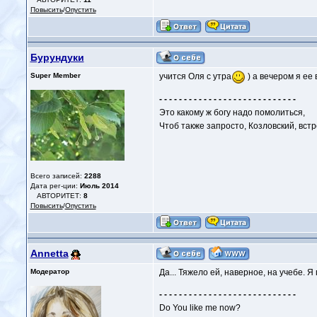
Повысить
/
Опустить
Бурундуки
Super Member
учится Оля с утра
) а вечером я ее 
- - - - - - - - - - - - - - - - - - - - - - - - - - - -
Это какому ж богу надо помолиться,
Чтоб также запросто, Козловский, вст
Всего записей:
2288
Дата рег-ции:
Июль 2014
АВТОРИТЕТ:
8
Повысить
/
Опустить
Annetta
Модератор
Да... Тяжело ей, наверное, на учебе. 
- - - - - - - - - - - - - - - - - - - - - - - - - - - -
Do You like me now?