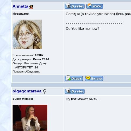
Annetta
Модератор
Сегодня (а точнее уже вчера) День р
- - - - - - - - - - - - - - - - - - - - - - - - - - - -
Do You like me now?
Всего записей:
10367
Дата рег-ции:
Июль 2014
Откуда: Ростов-на-Дону
АВТОРИТЕТ:
14
Повысить
/
Опустить
olgagontareva
Super Member
Ну вот может быть...