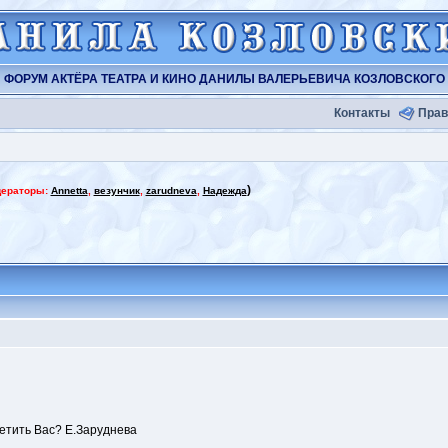
ФОРУМ АКТЁРА ТЕАТРА И КИНО ДАНИЛЫ ВАЛЕРЬЕВИЧА КОЗЛОВСКОГО
Контакты
Прав
)
ераторы:
Annetta
,
везунчик
,
zarudneva
,
Надежда
ретить Вас? Е.Заруднева