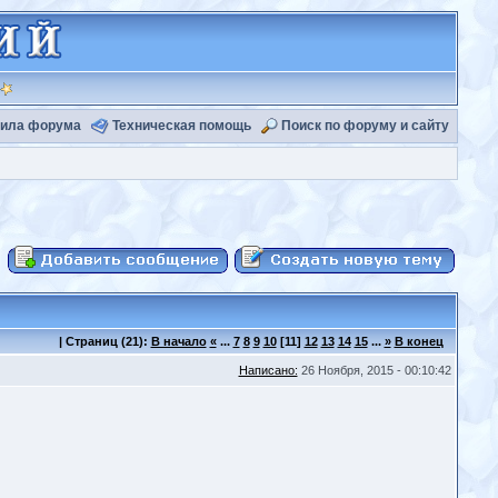
ила форума
Техническая помощь
Поиск по форуму и сайту
|
Страниц
(21):
В начало
«
...
7
8
9
10
[11]
12
13
14
15
...
»
В конец
Написано:
26 Ноября, 2015 - 00:10:42