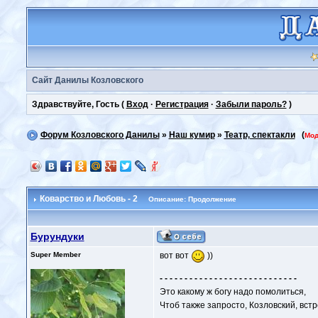
Сайт Данилы Козловского
Здравствуйте, Гость (
Вход
·
Регистрация
·
Забыли пароль?
)
Форум Козловского Данилы
»
Наш кумир
»
Театр, спектакли
(
Мод
Коварство и Любовь - 2
Описание: Продолжение
Бурундуки
Super Member
вот вот
))
- - - - - - - - - - - - - - - - - - - - - - - - - - - -
Это какому ж богу надо помолиться,
Чтоб также запросто, Козловский, вст