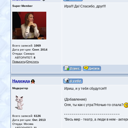
Super Member
Ира!!! Да! Спасибо, друг!!!
Всего записей:
1069
Дата рег-ции:
Сент. 2014
Откуда: Самара
АВТОРИТЕТ:
8
Повысить
/
Опустить
Надежда
Модератор
Ириш, и у тебя сбудутся!!!
(Добавление)
Оля, ты как с утра?Ночью-то спала?
- - - - - - - - - - - - - - - - - - - - - - - - - - - -
Всего записей:
6126
"Весь мир - театр, а люди в нем - актер
Дата рег-ции:
Окт. 2013
Откуда: Москва
АВТОРИТЕТ:
11