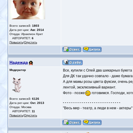
Всего записей:
1803
Дата рег-ции:
Авг. 2014
Откуда: Ираклион Крит
АВТОРИТЕТ:
6
Повысить
/
Опустить
Надежда
Модератор
Все, купили с Олей два шикарных букета
Для ДК так удачно совпало - даже бумага
А для мамы розы цвета фуксии, очень ре
лентой, эксклюзивный вариант.
Фото - позже
готовимся. Господи, хот
Всего записей:
6126
- - - - - - - - - - - - - - - - - - - - - - - - - - - -
Дата рег-ции:
Окт. 2013
Откуда: Москва
"Весь мир - театр, а люди в нем - актеры"
АВТОРИТЕТ:
11
Повысить
/
Опустить