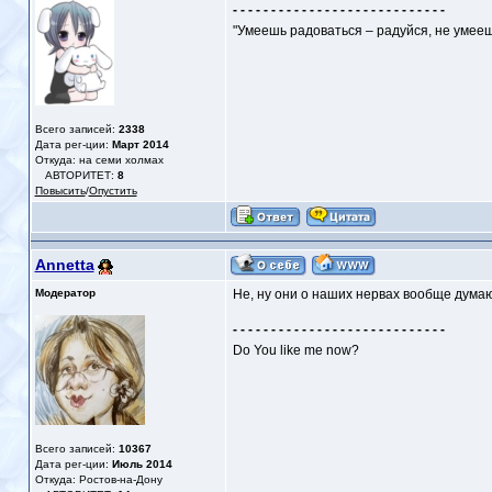
- - - - - - - - - - - - - - - - - - - - - - - - - - - -
"Умеешь радоваться – радуйся, не умееш
Всего записей:
2338
Дата рег-ции:
Март 2014
Откуда: на семи холмах
АВТОРИТЕТ:
8
Повысить
/
Опустить
Annetta
Модератор
Не, ну они о наших нервах вообще дума
- - - - - - - - - - - - - - - - - - - - - - - - - - - -
Do You like me now?
Всего записей:
10367
Дата рег-ции:
Июль 2014
Откуда: Ростов-на-Дону