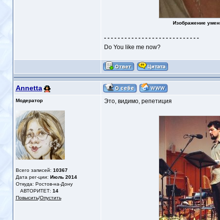
Изображение умен
- - - - - - - - - - - - - - - - - - - - - - - - - - - -
Do You like me now?
Annetta
Модератор
Это, видимо, репетиция
Всего записей:
10367
Дата рег-ции:
Июль 2014
Откуда: Ростов-на-Дону
АВТОРИТЕТ:
14
Повысить
/
Опустить