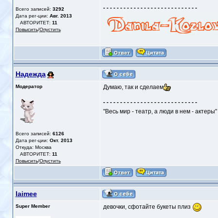
- - - - - - - - - - - - - - - - - - - - - - - - - - - -
Всего записей:
3292
Дата рег-ции:
Авг. 2013
АВТОРИТЕТ:
11
Повысить
/
Опустить
Надежда
Модератор
Думаю, так и сделаем
- - - - - - - - - - - - - - - - - - - - - - - - - - - -
"Весь мир - театр, а люди в нем - актеры"
Всего записей:
6126
Дата рег-ции:
Окт. 2013
Откуда: Москва
АВТОРИТЕТ:
11
Повысить
/
Опустить
laimee
Super Member
девочки, сфотайте букеты плиз