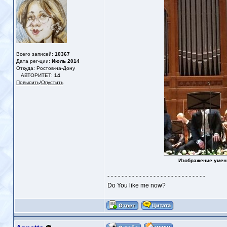
Всего записей:
10367
Дата рег-ции:
Июль 2014
Откуда: Ростов-на-Дону
АВТОРИТЕТ:
14
Повысить
/
Опустить
Изображение умен
- - - - - - - - - - - - - - - - - - - - - - - - - - - -
Do You like me now?