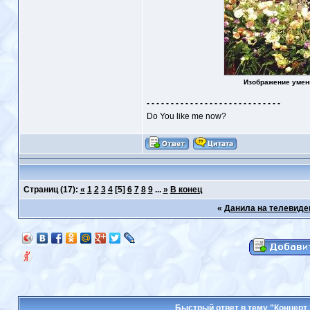
Изображение умен
- - - - - - - - - - - - - - - - - - - - - - - - - - - -
Do You like me now?
Страниц
(17):
«
1
2
3
4
[5]
6
7
8
9
...
»
В конец
«
Данила на телевиде
Быстрый ответ в тему "Концерт