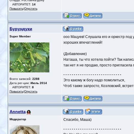
Откуда: Ростов-на-Дону
АВТОРИТЕТ:
14
Повысить
/
Опустить
Бурундуки
Super Member
ооо Мацуев! Слушала его и оркестр под 
хороших впечатлений!
(Добавление)
Наташа, ты что хотела пойти? Так напис
так нет я не продаю, просто пригласила 
- - - - - - - - - - - - - - - - - - - - - - - - - - - -
Всего записей:
2288
Это какому ж богу надо помолиться,
Дата рег-ции:
Июль 2014
Чтоб также запросто, Козловский, встре
АВТОРИТЕТ:
8
Повысить
/
Опустить
Annetta
Модератор
Спасибо, Маша)
- - - - - - - - - - - - - - - - - - - - - - - - - - - -