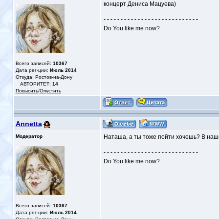
концерт Дениса Мацуева)
- - - - - - - - - - - - - - - - - - - - - - - - - - - -
Do You like me now?
Всего записей:
10367
Дата рег-ции:
Июль 2014
Откуда: Ростов-на-Дону
АВТОРИТЕТ:
14
Повысить
/
Опустить
Annetta
Модератор
Наташа, а ты тоже пойти хочешь? В наше
- - - - - - - - - - - - - - - - - - - - - - - - - - - -
Do You like me now?
Всего записей:
10367
Дата рег-ции:
Июль 2014