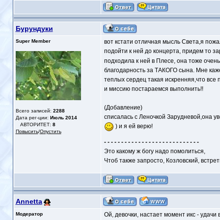
Бурундуки
Super Member
вот кстати отличная мысль Света,я пож
подойти к ней до концерта, придем то за
подходила к ней в Плесе, она тоже очен
благодарность за ТАКОГО сына. Мне каж
теплых сердец такая искренняя,что все
и миссию постараемся выполнить!!
(Добавление)
Всего записей:
2288
списалась с Леночкой Зарудневой,она у
Дата рег-ции:
Июль 2014
АВТОРИТЕТ:
8
) и я ей верю!
Повысить
/
Опустить
- - - - - - - - - - - - - - - - - - - - - - - - - - - -
Это какому ж богу надо помолиться,
Чтоб также запросто, Козловский, встре
Annetta
Модератор
Ой, девочки, настает момент икс - удачи 