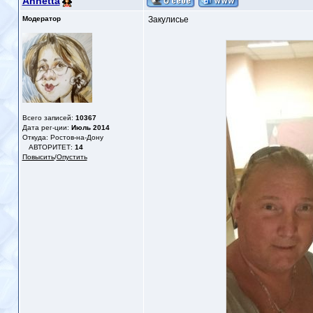
Annetta
Модератор
Закулисье
Всего записей:
10367
Дата рег-ции:
Июль 2014
Откуда: Ростов-на-Дону
АВТОРИТЕТ:
14
Повысить
/
Опустить