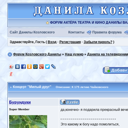
ФОРУМ АКТЁРА ТЕАТРА И КИНО ДАНИЛЫ В
Сайт Данилы Козловского
Контакты
Правила форума
Здравствуйте, Гость (
Вход
·
Регистрация
·
Забыли пароль?
)
Форум Козловского Данилы
»
Наш кумир
»
Данила на телевидении
Концерт "Милый друг"
Описание: К 175 летию Чайковского
Бурундуки
Super Member
да,конечно- я подарила прекрасный веч
- - - - - - - - - - - - - - - - - - - - - - - - - - - -
Это какому ж богу надо помолиться,