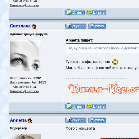
АВТОРИТЕТ:
14
Повысить
/
Опустить
Светлана
Администрация форума
Annetta пишет:
Не, ну они о наших нервах вообще думают?
Гуляют в кафе, наверное.
Могли бы с телефона зайти и хоть пару 
- - - - - - - - - - - - - - - - - - - - - - - - - - - -
Всего записей:
3292
Дата рег-ции:
Авг. 2013
АВТОРИТЕТ:
11
Повысить
/
Опустить
Annetta
Модератор
Фото с концерта