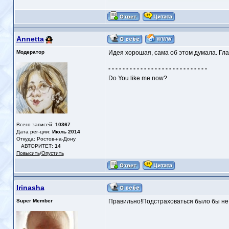
Annetta
Модератор
Идея хорошая, сама об этом думала. Гла
- - - - - - - - - - - - - - - - - - - - - - - - - - - -
Do You like me now?
Всего записей:
10367
Дата рег-ции:
Июль 2014
Откуда: Ростов-на-Дону
АВТОРИТЕТ:
14
Повысить
/
Опустить
Irinasha
Super Member
Правильно!Подстраховаться было бы не