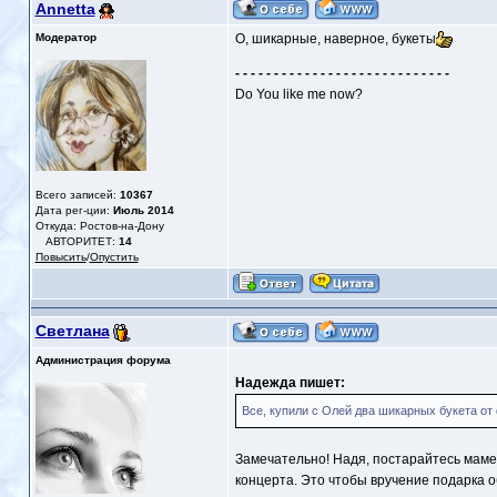
Annetta
Модератор
О, шикарные, наверное, букеты
- - - - - - - - - - - - - - - - - - - - - - - - - - - -
Do You like me now?
Всего записей:
10367
Дата рег-ции:
Июль 2014
Откуда: Ростов-на-Дону
АВТОРИТЕТ:
14
Повысить
/
Опустить
Светлана
Администрация форума
Надежда пишет:
Все, купили с Олей два шикарных букета от
Замечательно! Надя, постарайтесь маме
концерта. Это чтобы вручение подарка о