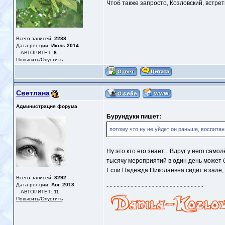
Чтоб также запросто, Козловский, встре
Всего записей:
2288
Дата рег-ции:
Июль 2014
АВТОРИТЕТ:
8
Повысить
/
Опустить
Светлана
Администрация форума
Бурундуки пишет:
потому что ну не уйдет он раньше, воспитан 
Ну это кто его знает... Вдруг у него само
тысячу мероприятий в один день может 
Если Надежда Николаевна сидит в зале,
Всего записей:
3292
Дата рег-ции:
Авг. 2013
- - - - - - - - - - - - - - - - - - - - - - - - - - - -
АВТОРИТЕТ:
11
Повысить
/
Опустить