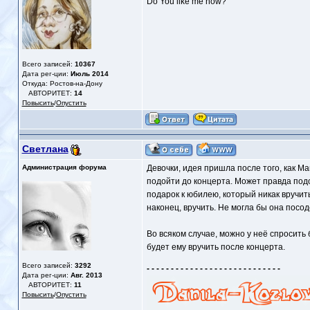
Do You like me now?
Всего записей:
10367
Дата рег-ции:
Июль 2014
Откуда: Ростов-на-Дону
АВТОРИТЕТ:
14
Повысить
/
Опустить
Светлана
Администрация форума
Девочки, идея пришла после того, как М
подойти до концерта. Может правда подо
подарок к юбилею, который никак вручить
наконец, вручить. Не могла бы она посо
Во всяком случае, можно у неё спросить
будет ему вручить после концерта.
Всего записей:
3292
- - - - - - - - - - - - - - - - - - - - - - - - - - - -
Дата рег-ции:
Авг. 2013
АВТОРИТЕТ:
11
Повысить
/
Опустить