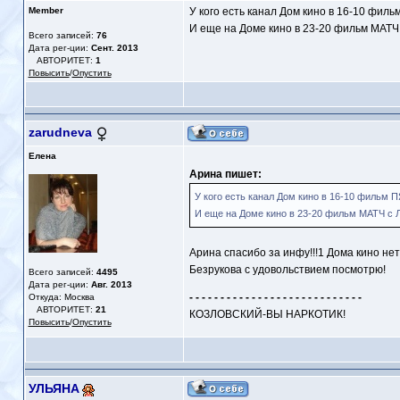
Member
У кого есть канал Дом кино в 16-10 фи
И еще на Доме кино в 23-20 фильм МАТЧ 
Всего записей:
76
Дата рег-ции:
Сент. 2013
АВТОРИТЕТ:
1
Повысить
/
Опустить
zarudneva
Елена
Арина пишет:
У кого есть канал Дом кино в 16-10 фильм
И еще на Доме кино в 23-20 фильм МАТЧ с Л
Арина спасибо за инфу!!!1 Дома кино нет
Безрукова с удовольствием посмотрю!
Всего записей:
4495
Дата рег-ции:
Авг. 2013
- - - - - - - - - - - - - - - - - - - - - - - - - - - -
Откуда: Москва
АВТОРИТЕТ:
21
КОЗЛОВСКИЙ-ВЫ НАРКОТИК!
Повысить
/
Опустить
УЛЬЯНА