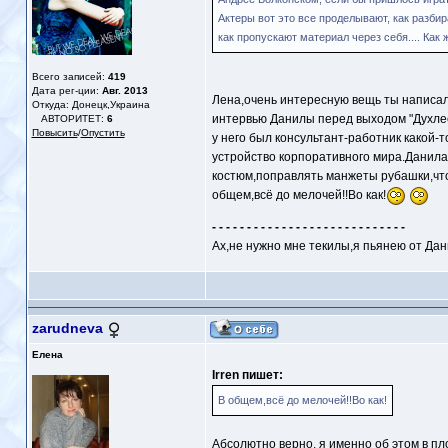
Актеры вот это все проделывают, как разбир
как пропускают материал через себя.... Как 
Всего записей:
419
Дата рег-ции:
Авг. 2013
Лена,очень интересную вещь ты написал
Откуда: Донецк,Украина
интервью Данилы перед выходом "Духлесс
АВТОРИТЕТ:
6
Повысить
/
Опустить
у него был консультант-работник какой-
устройство корпоративного мира.Данила
костюм,поправлять манжеты рубашки,что
общем,всё до мелочей!!Во как!
- - - - - - - - - - - - - - - - - - - - - - - - - - - -
Ах,не нужно мне текилы,я пьянею от Дан
zarudneva
Елена
Irren пишет:
В общем,всё до мелочей!!Во как!
Абсолютно верно, я именно об этом в плот