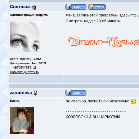
Светлана
Администрация форума
Лена, запись этой программы здесь
http:
Смотреть надо с 28-ой минуты.
- - - - - - - - - - - - - - - - - - - - - - - - - - - -
Всего записей:
3292
Дата рег-ции:
Авг. 2013
АВТОРИТЕТ:
11
Повысить
/
Опустить
zarudneva
Елена
ок, спасибо, посмотрю обязательно!
- - - - - - - - - - - - - - - - - - - - - - - - - - - -
КОЗЛОВСКИЙ-ВЫ НАРКОТИК!