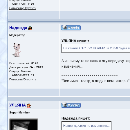
АВТОРИТЕТ:
21
Повысить
/
Опустить
Надежда
Модератор
УЛЬЯНА пишет:
На канале СТС , 22 НОЯБРЯ в 23:50 будет п
А я почему-то не нашла эту передачу в 
Всего записей:
6126
изменения...
Дата рег-ции:
Окт. 2013
Откуда: Москва
- - - - - - - - - - - - - - - - - - - - - - - - - - - -
АВТОРИТЕТ:
11
Повысить
/
Опустить
"Весь мир - театр, а люди в нем - актеры"
УЛЬЯНА
Super Member
Надежда пишет:
Наверно,.какие-то изменения...