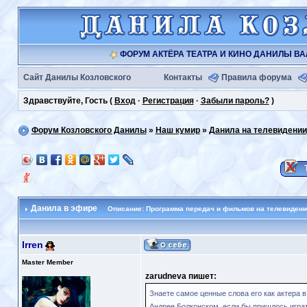
ФОРУМ АКТЁРА ТЕАТРА И КИНО ДАНИЛЫ В
Сайт Данилы Козловского
Контакты
Правила форума
Здравствуйте, Гость (
Вход
·
Регистрация
·
Забыли пароль?
)
Форум Козловского Данилы
»
Наш кумир
»
Данила на телевидении
Данила в эфире
Описание: Программа передач и фильмов на телевидени
Irren
Master Member
zarudneva пишет:
Знаете самое ценные слова его как актера в
Андрее Болконском, если бы пришлось играть