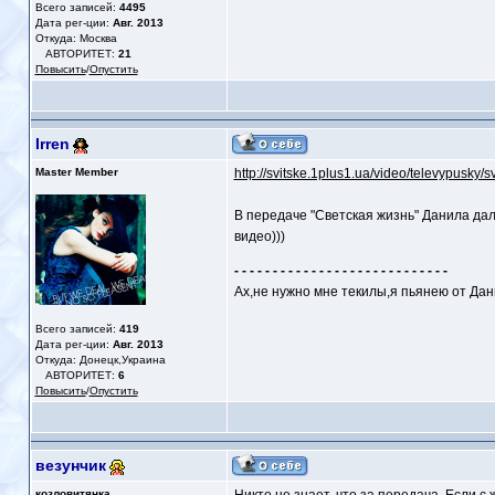
Всего записей:
4495
Дата рег-ции:
Авг. 2013
Откуда: Москва
АВТОРИТЕТ:
21
Повысить
/
Опустить
Irren
Master Member
http://svitske.1plus1.ua/video/televypusky/s
В передаче "Светская жизнь" Данила дал
видео)))
- - - - - - - - - - - - - - - - - - - - - - - - - - - -
Ах,не нужно мне текилы,я пьянею от Дан
Всего записей:
419
Дата рег-ции:
Авг. 2013
Откуда: Донецк,Украина
АВТОРИТЕТ:
6
Повысить
/
Опустить
везунчик
козловитянка