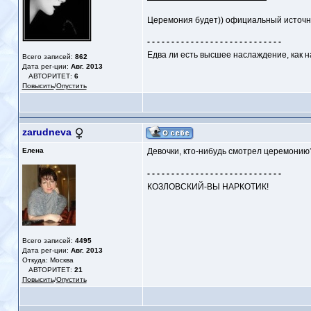
Церемония будет)) официальный источн
- - - - - - - - - - - - - - - - - - - - - - - - - - - -
Едва ли есть высшее наслаждение, как 
Всего записей:
862
Дата рег-ции:
Авг. 2013
АВТОРИТЕТ:
6
Повысить
/
Опустить
zarudneva
Елена
Девочки, кто-нибудь смотрел церемонию
- - - - - - - - - - - - - - - - - - - - - - - - - - - -
КОЗЛОВСКИЙ-ВЫ НАРКОТИК!
Всего записей:
4495
Дата рег-ции:
Авг. 2013
Откуда: Москва
АВТОРИТЕТ:
21
Повысить
/
Опустить