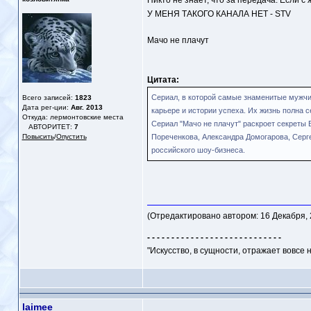
Никто не знает, что за передача. Если 
У МЕНЯ ТАКОГО КАНАЛА НЕТ - STV
Мачо не плачут
Цитата:
Сериал, в которой самые знаменитые мужчи
Всего записей:
1823
Дата рег-ции:
Авг. 2013
карьере и истории успеха. Их жизнь полна 
Откуда: лермонтовские места
Сериал "Мачо не плачут" раскроет секреты
АВТОРИТЕТ:
7
Повысить
/
Опустить
Пореченкова, Александра Домогарова, Серг
российского шоу-бизнеса.
(Отредактировано автором: 16 Декабря, 2
- - - - - - - - - - - - - - - - - - - - - - - - - - - -
"Искусство, в сущности, отражает вовсе 
laimee