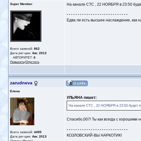
Super Member
На канале СТС , 22 НОЯБРЯ в 23:50 буде
- - - - - - - - - - - - - - - - - - - - - - - - - - - -
Едва ли есть высшее наслаждение, как 
Всего записей:
862
Дата рег-ции:
Авг. 2013
АВТОРИТЕТ:
6
Повысить
/
Опустить
zarudneva
Елена
УЛЬЯНА пишет:
На канале СТС , 22 НОЯБРЯ в 23:50 будет п
Спасибо,007! Ты как всегда с хорошими но
- - - - - - - - - - - - - - - - - - - - - - - - - - - -
Всего записей:
4495
КОЗЛОВСКИЙ-ВЫ НАРКОТИК!
Дата рег-ции:
Авг. 2013
Откуда: Москва