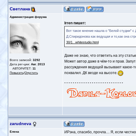
Светлана
Администрация форума
Irren пишет:
Вот такое мнение нашла о "Белой студии" с 
Д.Спиридонова как ведущая и то,как она стр
30/1...whitestudio.html
Даже не знаю, что ответить на эту стать
Всего записей:
3292
Может автор даже в чём-то и прав. Запу
Дата рег-ции:
Авг. 2013
рассуждения ведущей вызывают какое-то 
АВТОРИТЕТ:
11
похвалил. ДК везде на высоте.
Повысить
/
Опустить
- - - - - - - - - - - - - - - - - - - - - - - - - - - -
zarudneva
Елена
ИРэна, спасибо, прочла.... Я, если чест