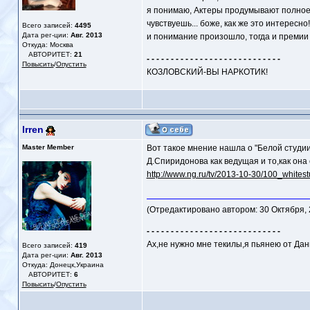
я понимаю, Актеры продумывают полное 
чувствуешь... боже, как же это интересно!
Всего записей:
4495
Дата рег-ции:
Авг. 2013
и понимание произошло, тогда и премии 
Откуда: Москва
АВТОРИТЕТ:
21
- - - - - - - - - - - - - - - - - - - - - - - - - - - -
Повысить
/
Опустить
КОЗЛОВСКИЙ-ВЫ НАРКОТИК!
Irren
Master Member
Вот такое мнение нашла о "Белой студии"
Д.Спиридонова как ведущая и то,как она 
http://www.ng.ru/tv/2013-10-30/100_whitest
(Отредактировано автором: 30 Октября, 2
- - - - - - - - - - - - - - - - - - - - - - - - - - - -
Ах,не нужно мне текилы,я пьянею от Дан
Всего записей:
419
Дата рег-ции:
Авг. 2013
Откуда: Донецк,Украина
АВТОРИТЕТ:
6
Повысить
/
Опустить