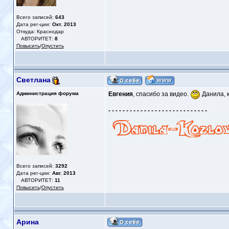
Всего записей:
643
Дата рег-ции:
Окт. 2013
Откуда: Краснодар
АВТОРИТЕТ:
8
Повысить
/
Опустить
Светлана
Администрация форума
Евгения
, спасибо за видео.
Данила, к
- - - - - - - - - - - - - - - - - - - - - - - - - - - -
Всего записей:
3292
Дата рег-ции:
Авг. 2013
АВТОРИТЕТ:
11
Повысить
/
Опустить
Арина