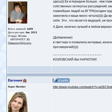
здесь))) Ее в передаче больше , чем гла
собственных затянутых рассуждений, как 
главнейших людей на ВГТРК(холдинг куда
закончила и ваще много читала))))) Да в
себя. Это , что касается ведущей, уж прост
А Даня, конечно-лучший в любом варианте)))
Всего записей:
4495
Дата рег-ции:
Авг. 2013
Откуда: Москва
(Добавление)
АВТОРИТЕТ:
21
в твиттере я похвалила интервью, конеч
Повысить
/
Опустить
противоречий)))))
- - - - - - - - - - - - - - - - - - - - - - - - - - - -
КОЗЛОВСКИЙ-ВЫ НАРКОТИК!
Евгения
Super Member
http://www.youtube.com/watch?v=alZKCfm