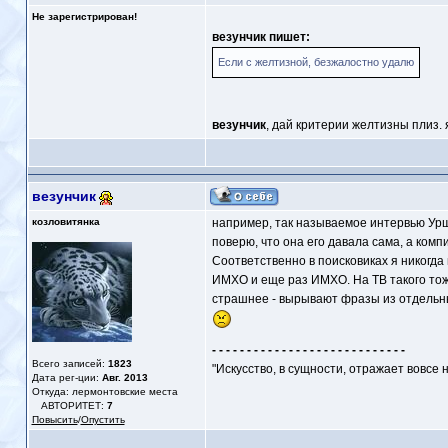
Не зарегистрирован!
везунчик пишет:
Если с желтизной, безжалостно удалю
везунчик
, дай критерии желтизны плиз. 
везунчик
козловитянка
например, так называемое интервью Урш
поверю, что она его давала сама, а комп
Соответственно в поисковиках я никогда
ИМХО и еще раз ИМХО. На ТВ такого тож
страшнее - вырывают фразы из отдельны
- - - - - - - - - - - - - - - - - - - - - - - - - - - -
Всего записей:
1823
"Искусство, в сущности, отражает вовсе 
Дата рег-ции:
Авг. 2013
Откуда: лермонтовские места
АВТОРИТЕТ:
7
Повысить
/
Опустить