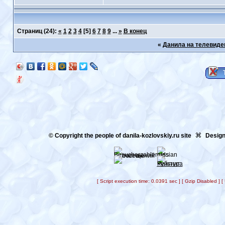
Страниц
(24):
«
1
2
3
4
[5]
6
7
8
9
...
»
В конец
«
Данила на телевиде
© Copyright the people of danila-kozlovskiy.ru site
Design
[ Script execution time: 0.0391 sec ] [ Gzip Disabled ]