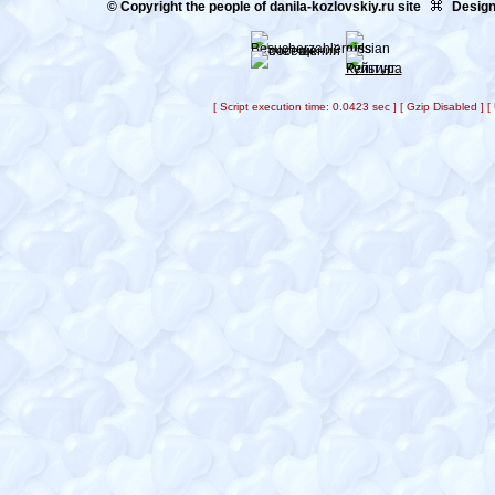
© Copyright the people of danila-kozlovskiy.ru site
Design
[ Script execution time: 0.0423 sec ] [ Gzip Disabled ]