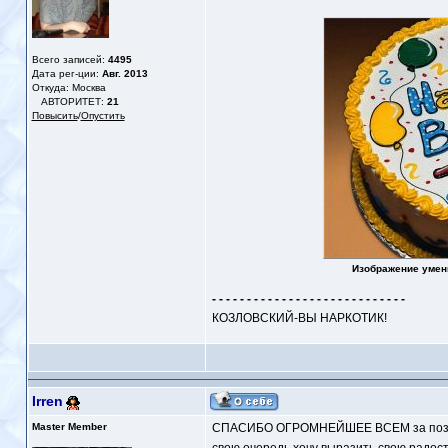
Всего записей:
4495
Дата рег-ции:
Авг. 2013
Откуда: Москва
АВТОРИТЕТ:
21
Повысить
/
Опустить
Изображение умен
- - - - - - - - - - - - - - - - - - - - - - - - - - - -
КОЗЛОВСКИЙ-ВЫ НАРКОТИК!
Irren
Master Member
СПАСИБО ОГРОМНЕЙШЕЕ ВСЕМ за поздра