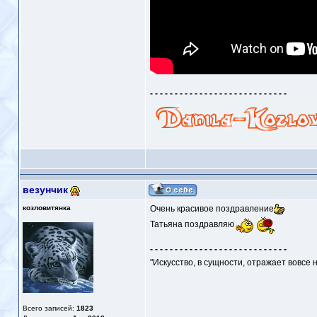
- - - - - - - - - - - - - - - - - - - - - - - - - - - -
везунчик
козловитянка
Очень красивое поздравление
Татьяна поздравляю
- - - - - - - - - - - - - - - - - - - - - - - - - - - -
"Искусство, в сущности, отражает вовсе 
Всего записей:
1823