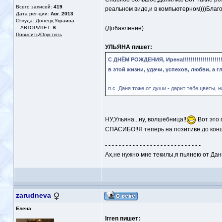
Всего записей:
419
реальном виде,и в компьютерном)))Благо
Дата рег-ции:
Авг. 2013
Откуда: Донецк,Украина
АВТОРИТЕТ:
6
(Добавление)
Повысить
/
Опустить
УЛЬЯНА пишет:
С ДНЁМ РОЖДЕНИЯ, Ирена!!!!!!!!!!!!!!!!!!!!
в этой жизни, удачи, успехов, любви, 
п.с. Даня тоже от души - дарит тебе цветы, н
НУ,Ульяна...ну, волшебница!!
Вот это 
СПАСИБО!!Я теперь на позитиве до конц
- - - - - - - - - - - - - - - - - - - - - - - - - - - -
Ах,не нужно мне текилы,я пьянею от Дан
zarudneva
Елена
Irren пишет: