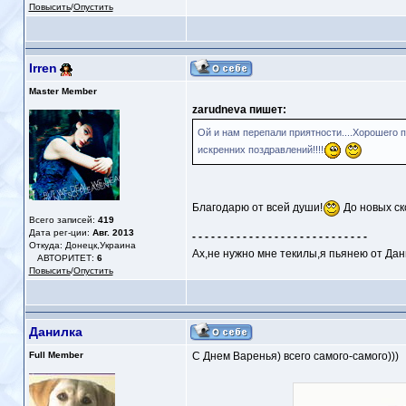
Повысить
/
Опустить
Irren
Master Member
zarudneva пишет:
Ой и нам перепали приятности....Хорошего 
искренних поздравлений!!!!
Благодарю от всей души!
До новых ск
Всего записей:
419
Дата рег-ции:
Авг. 2013
- - - - - - - - - - - - - - - - - - - - - - - - - - - -
Откуда: Донецк,Украина
Ах,не нужно мне текилы,я пьянею от Дан
АВТОРИТЕТ:
6
Повысить
/
Опустить
Данилка
Full Member
С Днем Варенья) всего самого-самого)))