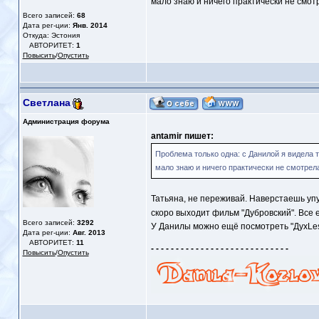
мало знаю и ничего практически не смот
Всего записей:
68
Дата рег-ции:
Янв. 2014
Откуда: Эстония
АВТОРИТЕТ:
1
Повысить
/
Опустить
Светлана
Администрация форума
antamir пишет:
Проблема только одна: с Данилой я видела т
мало знаю и ничего практически не смотрела
Татьяна, не переживай. Наверстаешь уп
скоро выходит фильм "Дубровский". Все 
Всего записей:
3292
У Данилы можно ещё посмотреть "ДухLess
Дата рег-ции:
Авг. 2013
АВТОРИТЕТ:
11
- - - - - - - - - - - - - - - - - - - - - - - - - - - -
Повысить
/
Опустить