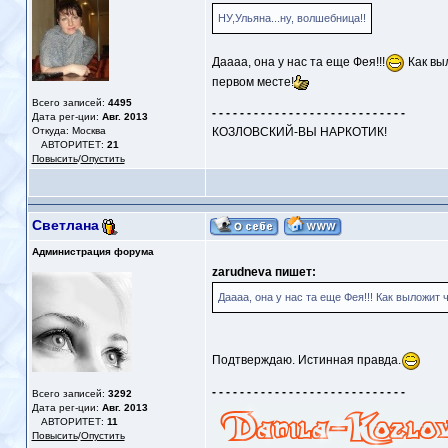
НУ,Ульяна...ну, волшебница!!
Даааа, она у нас та еще Фея!!!
Как выл
первом месте!
Всего записей:
4495
- - - - - - - - - - - - - - - - - - - - - - - - - - - -
Дата рег-ции:
Авг. 2013
Откуда: Москва
КОЗЛОВСКИЙ-ВЫ НАРКОТИК!
АВТОРИТЕТ:
21
Повысить
/
Опустить
Светлана
Администрация форума
zarudneva пишет:
Даааа, она у нас та еще Фея!!! Как выложит 
Подтверждаю. Истинная правда.
- - - - - - - - - - - - - - - - - - - - - - - - - - - -
Всего записей:
3292
Дата рег-ции:
Авг. 2013
АВТОРИТЕТ:
11
Повысить
/
Опустить