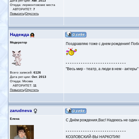
Дата рег-ции:
Авг. 2013
Откуда: лермонтовские места
АВТОРИТЕТ:
7
Повысить
/
Опустить
Надежда
Модератор
Поздравляю тоже с днем рождения! Побо
- - - - - - - - - - - - - - - - - - - - - - - - - - - -
"Весь мир - театр, а люди в нем - актеры"
Всего записей:
6126
Дата рег-ции:
Окт. 2013
Откуда: Москва
АВТОРИТЕТ:
11
Повысить
/
Опустить
zarudneva
Елена
С Днём рождения,Вас! Надеюсь не один с
- - - - - - - - - - - - - - - - - - - - - - - - - - - -
КОЗЛОВСКИЙ-ВЫ НАРКОТИК!