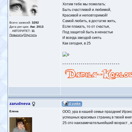
Хотим тебе мы пожелать:
Быть счастливой и любимой,
Красивой и неповторимой!
Самой любить, в достатке жить,
Всего записей:
3292
Если плакать, то от счастья,
Дата рег-ции:
Авг. 2013
АВТОРИТЕТ:
11
Под защитой быть в ненастье
Повысить
/
Опустить
И всегда звездой сиять
Как сегодня, в 25
- - - - - - - - - - - - - - - - - - - - - - - - - - - -
zarudneva
Елена
ООО, ура в нашей семье праздник! Ирэно
успешных красивых страниц в твоей книг
25-это наизамечательнейший возраст , 