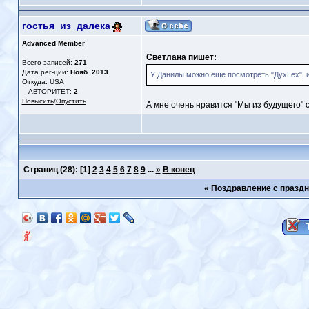
гостья_из_далека
Advanced Member
Светлана пишет:
Всего записей:
271
Дата рег-ции:
Нояб. 2013
У Данилы можно ещё посмотреть "ДухLex", и
Откуда: USA
АВТОРИТЕТ:
2
Повысить
/
Опустить
А мне очень нравится "Мы из будущего" с
Страниц
(28): [1]
2
3
4
5
6
7
8
9
...
»
В конец
«
Поздравление с празд