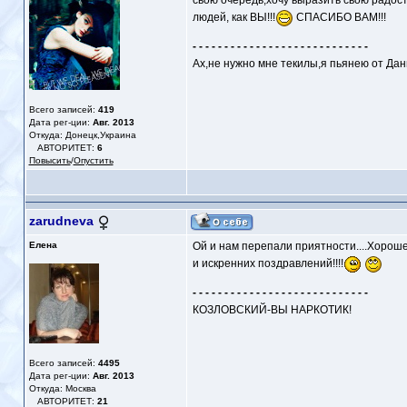
свою очередь,хочу выразить свою радост
людей, как ВЫ!!!
СПАСИБО ВАМ!!!
- - - - - - - - - - - - - - - - - - - - - - - - - - - -
Ах,не нужно мне текилы,я пьянею от Дан
Всего записей:
419
Дата рег-ции:
Авг. 2013
Откуда: Донецк,Украина
АВТОРИТЕТ:
6
Повысить
/
Опустить
zarudneva
Елена
Ой и нам перепали приятности....Хорош
и искренних поздравлений!!!!
- - - - - - - - - - - - - - - - - - - - - - - - - - - -
КОЗЛОВСКИЙ-ВЫ НАРКОТИК!
Всего записей:
4495
Дата рег-ции:
Авг. 2013
Откуда: Москва
АВТОРИТЕТ:
21