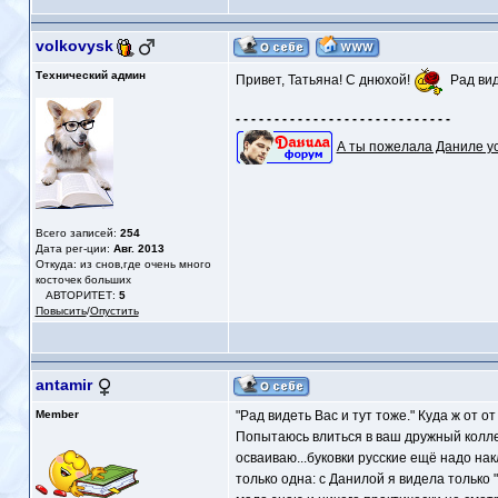
volkovysk
Технический админ
Привет, Татьяна! С днюхой!
Рад вид
- - - - - - - - - - - - - - - - - - - - - - - - - - - -
А ты пожелала Даниле у
Всего записей:
254
Дата рег-ции:
Авг. 2013
Откуда: из снов,где очень много
косточек больших
АВТОРИТЕТ:
5
Повысить
/
Опустить
antamir
Member
"Рад видеть Вас и тут тоже." Куда ж от 
Попытаюсь влиться в ваш дружный колле
осваиваю...буковки русские ещё надо нак
только одна: с Данилой я видела только 