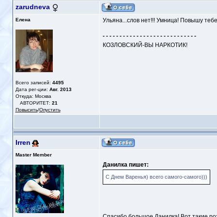
zarudneva
Елена
Ульяна...слов нет!!! Умница! Повышу те
- - - - - - - - - - - - - - - - - - - - - - - - - - - -
КОЗЛОВСКИЙ-ВЫ НАРКОТИК!
Всего записей:
4495
Дата рег-ции:
Авг. 2013
Откуда: Москва
АВТОРИТЕТ:
21
Повысить
/
Опустить
Irren
Master Member
Данилка пишет:
С Днем Варенья) всего самого-самого)))
Спасибо большое,Данилка! Вот такие роз