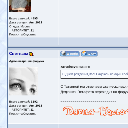
Всего записей:
4495
Дата рег-ции:
Авг. 2013
Откуда: Москва
АВТОРИТЕТ:
21
Повысить
/
Опустить
Светлана
Администрация форума
zarudneva пишет:
С Днём рождения,Вас! Надеюсь не один свой 
С Татьяной мы отмечаем уже несколько л
Дедюшко. Эстафета переходит на форум
- - - - - - - - - - - - - - - - - - - - - - - - - - - -
Всего записей:
3292
Дата рег-ции:
Авг. 2013
АВТОРИТЕТ:
11
Повысить
/
Опустить