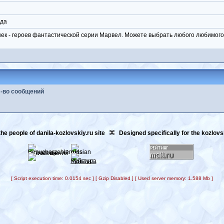
ода
к - героев фантастической серии Марвел. Можете выбрать любого любимого г
-во сообщений
he people of danila-kozlovskiy.ru site
Designed specifically for the kozlov
[ Script execution time: 0.0154 sec ] [ Gzip Disabled ] [ Used server memory: 1.588 Mb ]