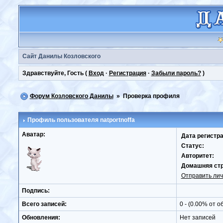
Сайт Данилы Козловского
Здравствуйте, Гость (
Вход
·
Регистрация
·
Забыли пароль?
)
Форум Козловского Данилы
» Проверка профиля
Профиль пользователя
natportnoffa
Аватар:
Дата регистра
Статус:
Авторитет:
Домашняя ст
Отправить ли
Подпись:
Всего записей:
0 - (0.00% от о
Обновления:
Нет записей